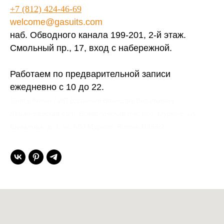
+7 (812) 424-46-69
welcome@gasuits.com
наб. Обводного канала 199-201, 2-й этаж.
Смольный пр., 17, вход с набережной.
Работаем по предварительной записи
ежедневно с 10 до 22.
Gent’s Atelier / ИП Вдовичев Вячеслав Витальевич
Ленинградская обл., Всеволожский р-н, пос. Мурино, ул.
Шувалова, д. 1, кв. 600 Мурино, Russia 188662