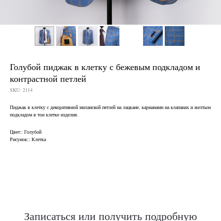
Голубой пиджак в клетку с бежевым подкладом и
контрастной петлей
SKU:
2114
Пиджак в клетку с декоративной миланской петлей на лацкане, карманами на клапанах и желтым
подкладом в тон клетке изделия.
Нужен отлично сидящий
костюм для офиса?
Цвет:: Голубой
Рисунок:: Клетка
Пройдите тест и узнайте стоимость
пошива костюма по фигуре
Записаться или получить подробную
Какую ткань выбрать?