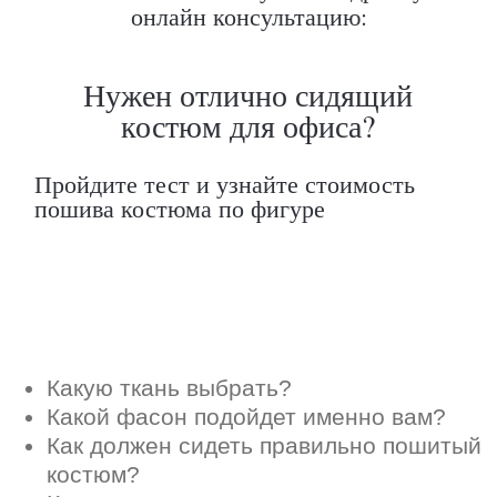
онлайн консультацию:
Какой фасон подойдет именно вам?
Как должен сидеть правильно пошитый
костюм?
Как детали костюма подчеркнут вашу
индивидуальность?
Ответим на все вопросы в удобном
для вас мессенджере
Max
Telegram