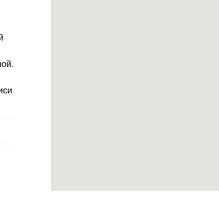
й
ной.
иси
ьевич
 Russia