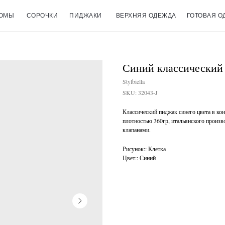
ЮМЫ
СОРОЧКИ
ПИДЖАКИ
ВЕРХНЯЯ ОДЕЖДА
ГОТОВАЯ О
Синий классический п
Stylbiella
SKU:
32043-J
Классический пиджак синего цвета в ко
плотностью 360гр, итальянского произв
клапанами.
Рисунок:: Клетка
Цвет:: Синий