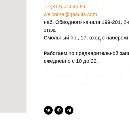
+7 (812) 424-46-69
welcome@gasuits.com
наб. Обводного канала 199-201, 2-
этаж.
Смольный пр., 17, вход с набереж
Работаем по предварительной зап
ежедневно с 10 до 22.
Gent’s Atelier / ИП Вдовичев Вячеслав Витал
Ленинградская обл., Всеволожский р-н, пос.
Мурино, ул. Шувалова, д. 1, кв. 600 Мурино,
188662