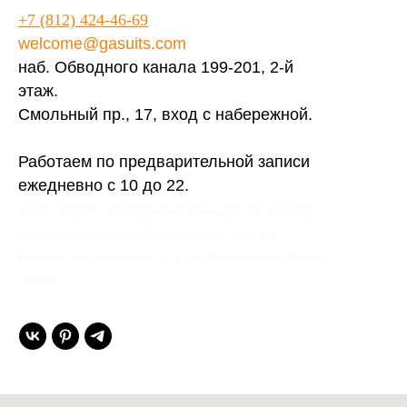
+7 (812) 424-46-69
welcome@gasuits.com
наб. Обводного канала 199-201, 2-й
этаж.
Смольный пр., 17, вход с набережной.
Работаем по предварительной записи
ежедневно с 10 до 22.
Gent’s Atelier / ИП Вдовичев Вячеслав Витальевич
Ленинградская обл., Всеволожский р-н, пос.
Мурино, ул. Шувалова, д. 1, кв. 600 Мурино, Russia
188662