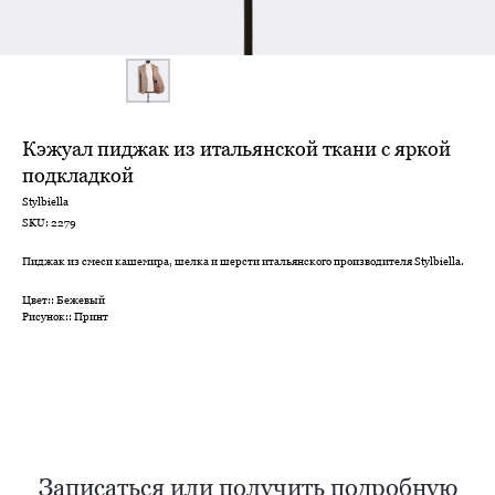
Кэжуал пиджак из итальянской ткани с яркой
подкладкой
Stylbiella
SKU:
2279
Пиджак из смеси кашемира, шелка и шерсти итальянского производителя Stylbiella.
Нужен отлично сидящий
костюм для офиса?
Цвет:: Бежевый
Рисунок:: Принт
Пройдите тест и узнайте стоимость
пошива костюма по фигуре
Записаться или получить подробную
Какую ткань выбрать?