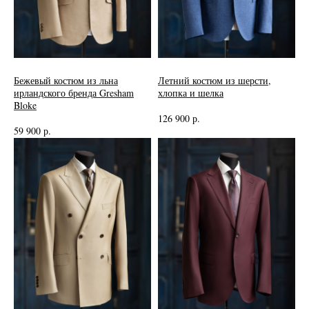
Бежевый костюм из льна
Летний костюм из шерсти,
ирландского бренда Gresham
хлопка и шелка
Bloke
126 900
р.
59 900
р.