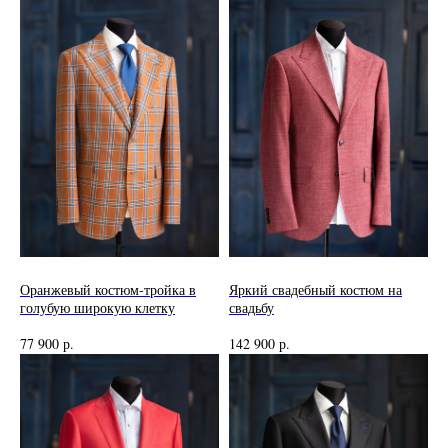
Оранжевый костюм-тройка в
Яркий свадебный костюм на
голубую широкую клетку
свадьбу
77 900
р.
142 900
р.