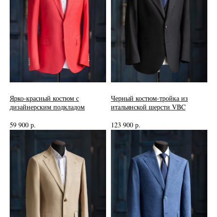
Ярко-красный костюм с
Черный костюм-тройка из
дизайнерским подкладом
итальянской шерсти VBC
59 900
р.
123 900
р.